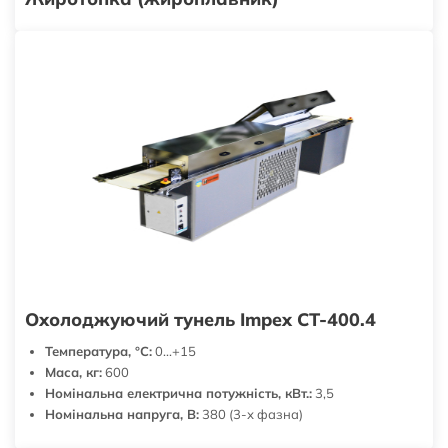
Охолоджуючий тунель Impex CT-400.4
Температура, °С:
0...+15
Маса, кг:
600
Номінальна електрична потужність, кВт.:
3,5
Номінальна напруга, В:
380 (3-х фазна)