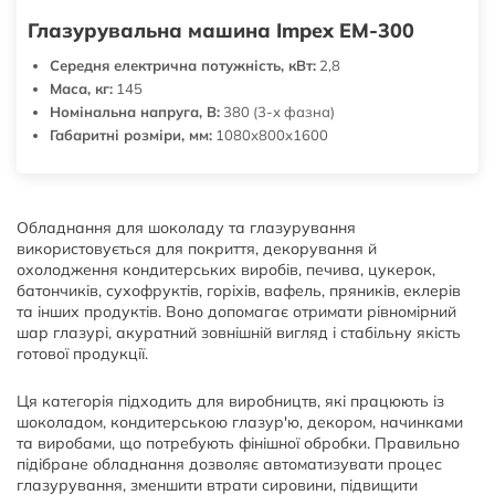
Глазурувальна машина Impex EM-300
Середня електрична потужність, кВт:
2,8
Маса, кг:
145
Номінальна напруга, В:
380 (3-х фазна)
Габаритні розміри, мм:
1080х800х1600
Обладнання для шоколаду та глазурування
використовується для покриття, декорування й
охолодження кондитерських виробів, печива, цукерок,
батончиків, сухофруктів, горіхів, вафель, пряників, еклерів
та інших продуктів. Воно допомагає отримати рівномірний
шар глазурі, акуратний зовнішній вигляд і стабільну якість
готової продукції.
Ця категорія підходить для виробництв, які працюють із
шоколадом, кондитерською глазур'ю, декором, начинками
та виробами, що потребують фінішної обробки. Правильно
підібране обладнання дозволяє автоматизувати процес
глазурування, зменшити втрати сировини, підвищити