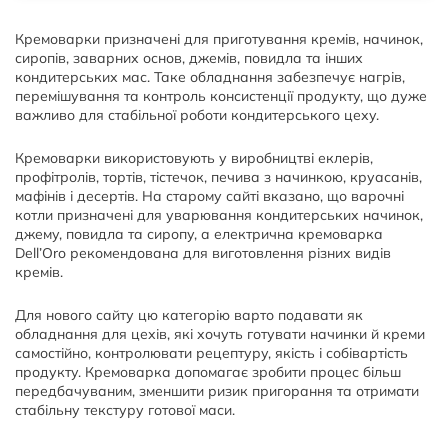
Кремоварки призначені для приготування кремів, начинок,
сиропів, заварних основ, джемів, повидла та інших
кондитерських мас. Таке обладнання забезпечує нагрів,
перемішування та контроль консистенції продукту, що дуже
важливо для стабільної роботи кондитерського цеху.
Кремоварки використовують у виробництві еклерів,
профітролів, тортів, тістечок, печива з начинкою, круасанів,
мафінів і десертів. На старому сайті вказано, що варочні
котли призначені для уварювання кондитерських начинок,
джему, повидла та сиропу, а електрична кремоварка
Dell’Oro рекомендована для виготовлення різних видів
кремів.
Для нового сайту цю категорію варто подавати як
обладнання для цехів, які хочуть готувати начинки й креми
самостійно, контролювати рецептуру, якість і собівартість
продукту. Кремоварка допомагає зробити процес більш
передбачуваним, зменшити ризик пригорання та отримати
стабільну текстуру готової маси.