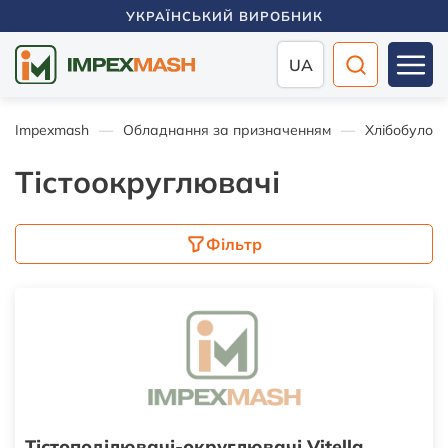
УКРАЇНСЬКИЙ ВИРОБНИК
UA
Impexmash
Обладнання за призначенням
Хлібобулоч
Тістоокруглювачі
Фільтр
Тістоподілювачі-округлювачі Vitella