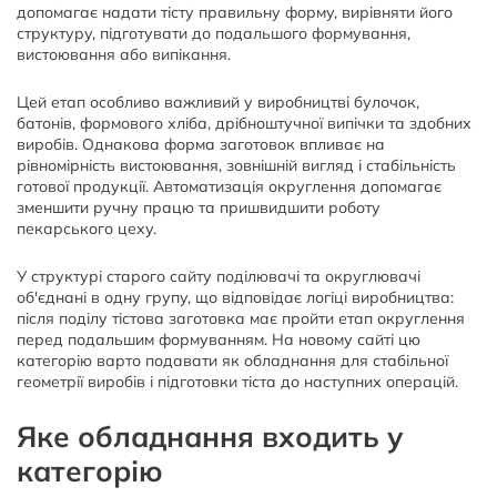
допомагає надати тісту правильну форму, вирівняти його
структуру, підготувати до подальшого формування,
вистоювання або випікання.
Цей етап особливо важливий у виробництві булочок,
батонів, формового хліба, дрібноштучної випічки та здобних
виробів. Однакова форма заготовок впливає на
рівномірність вистоювання, зовнішній вигляд і стабільність
готової продукції. Автоматизація округлення допомагає
зменшити ручну працю та пришвидшити роботу
пекарського цеху.
У структурі старого сайту поділювачі та округлювачі
об'єднані в одну групу, що відповідає логіці виробництва:
після поділу тістова заготовка має пройти етап округлення
перед подальшим формуванням. На новому сайті цю
категорію варто подавати як обладнання для стабільної
геометрії виробів і підготовки тіста до наступних операцій.
Яке обладнання входить у
категорію