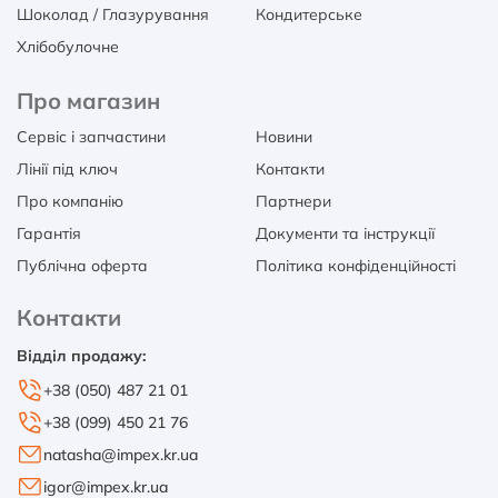
Шоколад / Глазурування
Кондитерське
Хлібобулочне
Про магазин
Сервіс і запчастини
Новини
Лінії під ключ
Контакти
Про компанію
Партнери
Гарантія
Документи та інструкції
Публічна оферта
Політика конфіденційності
Контакти
Відділ продажу:
+38 (050) 487 21 01
+38 (099) 450 21 76
natasha@impex.kr.ua
igor@impex.kr.ua