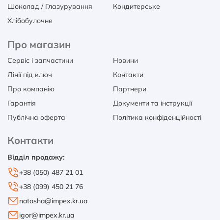
Шоколад / Глазурування
Кондитерське
Хлібобулочне
Про магазин
Сервіс і запчастини
Новини
Лінії під ключ
Контакти
Про компанію
Партнери
Гарантія
Документи та інструкції
Публічна оферта
Політика конфіденційності
Контакти
Відділ продажу:
+38 (050) 487 21 01
+38 (099) 450 21 76
natasha@impex.kr.ua
igor@impex.kr.ua