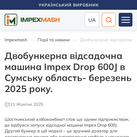
УКРАЇНСЬКИЙ ВИРОБНИК
UA
Impexmash
Події та новини
Двобункерна відсадочна м
Двобункерна відсадочна
машина Impex Drop 600J в
Сумську область- березень
2025 року.
21 Жовтня 2025
Шосткинський хлібокомбінат став ще одним підприємством,
де відбувся запуск відсадної машини Impex Drop 600J.
Другий бункер в цій моделі – це зручний дозатор для
декорування печива або виготовлення мафінів з начинкою.