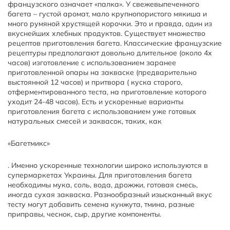
французского означает «палка». У свежевыпеченного
багета – густой аромат, мало крупнопористого мякиша и
много румяной хрустящей корочки. Это и правда, один из
вкуснейших хлебных продуктов. Существует множество
рецептов приготовления багета. Классические французские
рецептуры предполагают довольно длительное (около 4х
часов) изготовление с использованием заранее
приготовленной опары на закваске (предварительно
выстоянной 12 часов) и притвора ( куска старого,
отферментированного теста, на приготовление которого
уходит 24-48 часов). Есть и ускоренные варианты
приготовления багета с использованием уже готовых
натуральных смесей и заквасок, таких, как
«Багетмикс»
. Именно ускоренные технологии широко используются в
супермаркетах Украины. Для приготовления багета
необходимы мука, соль, вода, дрожжи, готовая смесь,
иногда сухая закваска. Разнообразный изысканный вкус
тесту могут добавить семена кунжута, тмина, разные
приправы, чеснок, сыр, другие компоненты.