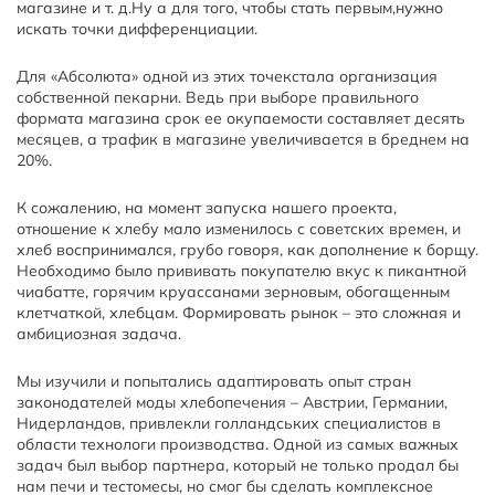
магазине и т. д.Ну а для того, чтобы стать первым,нужно
искать точки дифференциации.
Для «Абсолюта» одной из этих точекстала организация
собственной пекарни. Ведь при выборе правильного
формата магазина срок ее окупаемости составляет десять
месяцев, а трафик в магазине увеличивается в бреднем на
20%.
К сожалению, на момент запуска нашего проекта,
отношение к хлебу мало изменилось с советских времен, и
хлеб воспринимался, грубо говоря, как дополнение к борщу.
Необходимо было прививать покупателю вкус к пикантной
чиабатте, горячим круассанами зерновым, обогащенным
клетчаткой, хлебцам. Формировать рынок – это сложная и
амбициозная задача.
Мы изучили и попытались адаптировать опыт стран
законодателей моды хлебопечения – Австрии, Германии,
Нидерландов, привлекли голландських специалистов в
области технологи производства. Одной из самых важных
задач был выбор партнера, который не только продал бы
нам печи и тестомесы, но смог бы сделать комплексное