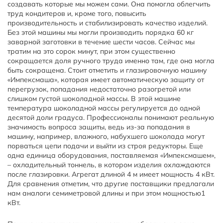
создавать которые мы можем сами. Она помогла облегчить
труд кондитеров и, кроме того, повысить
производительность и стабилизировать качество изделий.
Без этой машины мы могли производить порядка 60 кг
заварной заготовки в течение шести часов. Сейчас мы
тратим на это сорок минут, при этом существенно
сокращается доля ручного труда именно там, где она могла
быть сокращена. Стоит отметить и глазировочную машину
«Импексмаша», которая имеет автоматическую защиту от
перегрузок, попадания недостаточно разогретой или
слишком густой шоколадной массы. В этой машине
температура шоколадной массы регулируется до одной
десятой доли градуса. Профессионалы понимают реальную
значимость вопроса защиты, ведь из-за попадания в
машину, например, влажного, набухшего шоколада могут
порваться цепи подачи и выйти из строя редукторы. Еще
одна единица оборудования, поставляемая «Импексмашем»,
– охладительный тоннель, в котором изделия охлаждаются
после глазировки. Агрегат длиной 4 м имеет мощность 4 кВт.
Для сравнения отметим, что другие поставщики предлагали
нам аналоги семиметровой длины и при этом мощностью1
кВт.