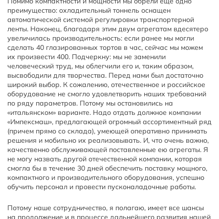
Помимо компактности и мощности мы обрели еще одно
преимущество: охладительный тоннель оснащен
автоматической системой регулировки транспортерной
ленты. Наконец, благодаря этим двум агрегатам вдесятеро
увеличилась производительность: если ранее мы могли
сделать 40 глазированных тортов в час, сейчас мы можем
их произвести 400. Подчеркну: мы не заменили
человеческий труд, мы облегчили его и, таким образом,
высвободили для творчества. Перед нами был достаточно
широкий выбор. К сожалению, отечественное и российское
оборудование не смогло удовлетворить наших требований
по ряду параметров. Потому мы остановились на
«итальянском» варианте. Надо отдать должное компании
«Импексмаш», предлагающей огромный ассортиментный ряд
(причем прямо со склада), умеющей оперативно принимать
решения и мобильно их реализовывать. И, что очень важно,
качественно обслуживающей поставленные ею агрегаты. Я
не могу назвать другой отечественной компании, которая
смогла бы в течение 30 дней обеспечить поставку мощного,
компактного и производительного оборудования, успешно
обучить персонал и провести пусконаладочные работы.
Потому наше сотрудничество, я полагаю, имеет все шансы
на продолжение и в процессе дальнейшего развития нашей