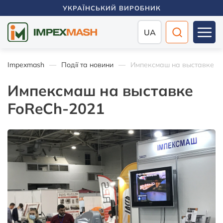
УКРАЇНСЬКИЙ ВИРОБНИК
UA
Impexmash
Події та новини
Импексмаш на выставке F
Импексмаш на выставке
FoReCh-2021