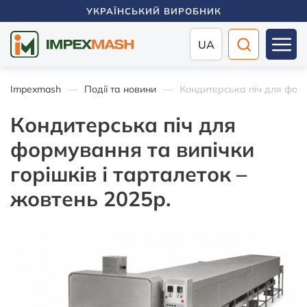
УКРАЇНСЬКИЙ ВИРОБНИК
UA
Impexmash
Події та новини
Кондитерська піч для форм
Кондитерська піч для
формування та випічки
горішків і тарталеток –
жовтень 2025р.