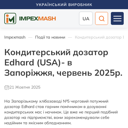
УКРАЇНСЬКИЙ ВИРОБНИК
UA
Impexmash
Події та новини
Кондитерський дозатор Edh
Кондитерський дозатор
Edhard (USA)- в
Запоріжжя, червень 2025р.
21 Жовтня 2025
На Запорізькому хлібозаводі №5 черговий потужний
дозатор Edhard став гарним помічником в дозуванні
кондитерських мас і начинок. Це вже не перший подібний
дозатор на підприємстві, вони зарекомендували себе
надійним та якісним обладнанням.