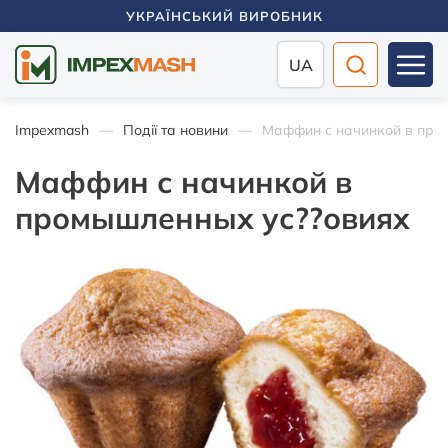
УКРАЇНСЬКИЙ ВИРОБНИК
UA
Impexmash
Події та новини
Маффин с начинкой в про
Маффин с начинкой в
промышленных ус??овиях