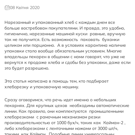
08 Квітня 2020
Нарезанный и упакованный хлеб с каждым днем все
больше востребован покупателями. И правда, это удобно,
гигиенично, нарезанные машиной куски ровные, вручную
так не получится. Есть возможность паковать буханки
целиком или порционно. А в условиях карантина наличие
упаковки стало вообще обязательным условием. Многие
владельцы пекарен в общении с нами говорят, что уже не
вернутся к продаже хлеба и сдобы без упаковки, даже если
это будет разрешено.
Эта статья написана в помощь тем, кто подбирает
хлеборезку и упаковочную машину.
Сразу оговоримся, что речь идет именно о небольших
пекарнях. Для крупных цехов необходимы автоматические
линии. Как правило, они комплектуются промышленными
хлеборезками с рамочным механизмом резки
производительностью от 1000 бух/ч, таких как Кайман-2 ,
либо хлеборезками с ленточными ножами от 3000 шт/ч,
такими, как Кайман. Подобные линии универсальны,