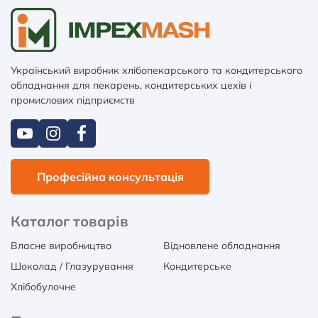
Український виробник хлібопекарського та кондитерського
обладнання для пекарень, кондитерських цехів і
промислових підприємств
Професійна консультація
Каталог товарів
Власне виробництво
Відновлене обладнання
Шоколад / Глазурування
Кондитерське
Хлібобулочне