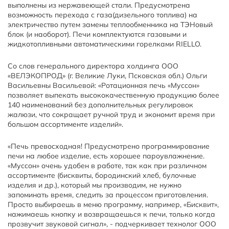
выполнены из нержавеющей стали. Предусмотрена
возможность перехода с газа(дизельного топлива) на
электричество путем замены теплообменника на ТЭНовый
блок (и наоборот). Печи комплектуются газовыми и
жидкотопливными автоматическими горелками RIELLO.
Со слов генерального директора холдинга ООО
«ВЕЛЭКОПРОД» (г. Великие Луки, Псковская обл.) Ольги
Васильевны Васильевой: «Ротационная печь «Муссон»
позволяет выпекать высококачественную продукцию более
140 наименований без дополнительных регулировок
жалюзи, что сокращает ручной труд и экономит время при
большом ассортименте изделий».
«Печь превосходная! Предусмотрено программирование
печи на любое изделие, есть хорошее пароувлажнение.
«Муссон» очень удобен в работе, так как при различном
ассортименте (бисквиты, бородинский хлеб, булочные
изделия и др.), который мы производим, не нужно
запоминать время, следить за процессом приготовления.
Просто выбираешь в меню программу, например, «Бисквит»,
нажимаешь кнопку и возвращаешься к печи, только когда
прозвучит звуковой сигнал», - подчеркивает технолог ООО