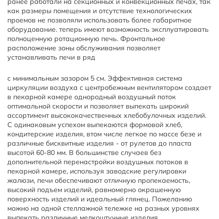
ранее работали на секционных и конвекционных печах, так
как размеры помещения и отсутствие технологических
проемов не позволяли использовать более габаритное
оборудование. теперь имеют возможность эксплуатировать
полноценную ротационную печь. Фронтальное
расположение зоны обслуживания позволяет
устанавливать печи в ряд
с минимальным зазором 5 см. Эффективная система
циркуляции воздуха с центробежным вентилятором создает
в пекарной камере однородный воздушный поток
оптимальной скорости и позволяет выпекать широкий
ассортимент высококачественных хлебобулочных изделий.
С одинаковым успехом выпекаются формовой хлеб,
кондитерские изделия, втом числе легкое по массе безе и
различные бисквитные изделия - от рулетов до пласта
высотой 60-80 мм. В большинстве случаев без
дополнительной перенастройки воздушных потоков в
пекарной камере, используя заводские регулировки
жалюзи, печи обеспечивают отличную пропекаемость,
высокий подъем изделий, равномерно окрашенную
поверхность изделий и идеальный глянец. Пожеланию
можно на одной стеллажной тележке на разных уровнях
выпекать различные мелкоштучные изделия.