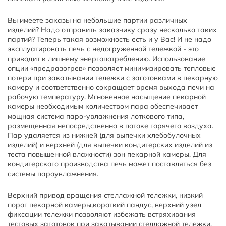
Вы имеете заказы на небольшие партии различных
изделий? Надо отправить заказчику сразу несколько таких
партий? Теперь такая возможность есть и у Вас! И не надо
эксплуатировать печь с недогруженной тележкой - это
приводит к лишнему энергопотреблению. Использование
опции «предразогрев» позволяет минимизировать тепловые
потери при закатывании тележки с заготовками в пекарную
камеру и соответственно сокращает время выхода печи на
рабочую температуру. Мгновенное насыщение пекарной
камеры необходимым количеством пара обеспечивает
мощная система паро-увлажнения лоткового типа,
размещенная непосредственно в потоке горячего воздуха.
Пар удаляется из нижней (для выпечки хлебобулочных
изделий) и верхней (для выпечки кондитерских изделий из
теста повышенной влажности) зон пекарной камеры. Для
кондитерского производства печь может поставляться без
системы пароувлажнения.
Верхний привод вращения стеллажной тележки, низкий
порог пекарной камеры,короткий пандус, верхний узел
фиксации тележки позволяют избежать встряхивания
тестовых заготовок при закатывании стеллажной тележки,