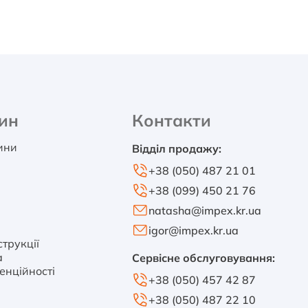
ин
Контакти
тини
Відділ продажу:
+38 (050) 487 21 01
+38 (099) 450 21 76
natasha@impex.kr.ua
igor@impex.kr.ua
трукції
а
Сервісне обслуговування:
енційності
+38 (050) 457 42 87
+38 (050) 487 22 10