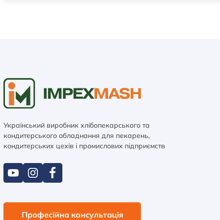
Український виробник хлібопекарського та
кондитерського обладнання для пекарень,
кондитерських цехів і промислових підприємств
Професійна консультація