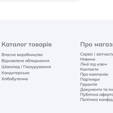
Каталог товарів
Про магаз
Сервіс і запчас
Власне виробництво
Новини
Відновлене обладнання
Лінії під ключ
Шоколад / Глазурування
Контакти
Кондитерське
Про компанію
Хлібобулочне
Партнери
Гарантія
Документи та інс
Публічна оферт
Політика конфід