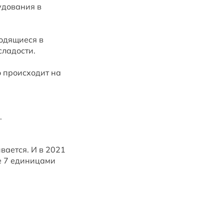
удования в
одящиеся в
сладости.
о происходит на
.
вается. И в 2021
е 7 единицами