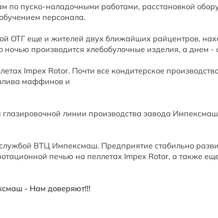
м по пуско-наладочными работами, расстановкой обор
 обучением персонала.
ой ОТГ еще и жителей двух ближайших райцентров, нах
о ночью производится хлебобулочные изделия, а днем - 
летах Impex Rotor. Почти все кондитерское производств
озлива маффинов и
 глазировочной линии производства завода Импексмаш
 службой ВТЦ Импексмаш. Предприятие стабильно разви
отационной печью на пеллетах Impex Rotor, а также ещ
смаш - Нам доверяют!!!