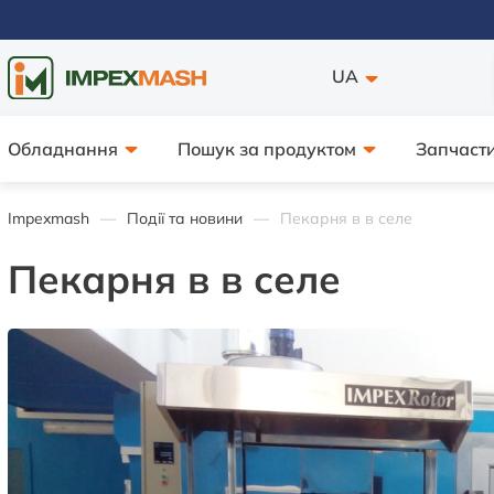
UA
Обладнання
Пошук за продуктом
Запчасти
Impexmash
Події та новини
Пекарня в в селе
Пекарня в в селе