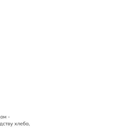
ом -
дству хлеба,