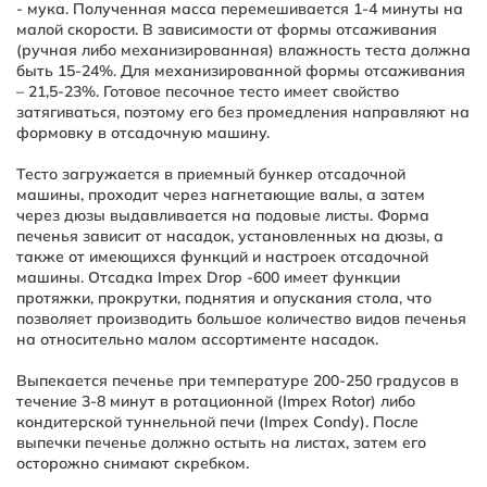
- мука. Полученная масса перемешивается 1-4 минуты на
малой скорости. В зависимости от формы отсаживания
(ручная либо механизированная) влажность теста должна
быть 15-24%. Для механизированной формы отсаживания
– 21,5-23%. Готовое песочное тесто имеет свойство
затягиваться, поэтому его без промедления направляют на
формовку в отсадочную машину.
Тесто загружается в приемный бункер отсадочной
машины, проходит через нагнетающие валы, а затем
через дюзы выдавливается на подовые листы. Форма
печенья зависит от насадок, установленных на дюзы, а
также от имеющихся функций и настроек отсадочной
машины. Отсадка Impex Drop -600 имеет функции
протяжки, прокрутки, поднятия и опускания стола, что
позволяет производить большое количество видов печенья
на относительно малом ассортименте насадок.
Выпекается печенье при температуре 200-250 градусов в
течение 3-8 минут в ротационной (Impex Rotor) либо
кондитерской туннельной печи (Impex Condy). После
выпечки печенье должно остыть на листах, затем его
осторожно снимают скребком.