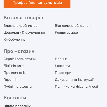
Професійна консультація
Каталог товарів
Власне виробництво
Відновлене обладнання
Шоколад / Глазурування
Кондитерське
Хлібобулочне
Про магазин
Сервіс і запчастини
Новини
Лінії під ключ
Контакти
Про компанію
Партнери
Гарантія
Документи та інструкції
Публічна оферта
Політика конфіденційності
Контакти
Відділ продажу: