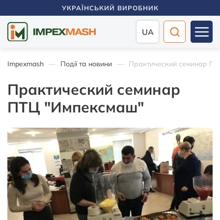
УКРАЇНСЬКИЙ ВИРОБНИК
UA
Impexmash
Події та новини
Практический семинар ПТ
Практический семинар
ПТЦ "Импексмаш"