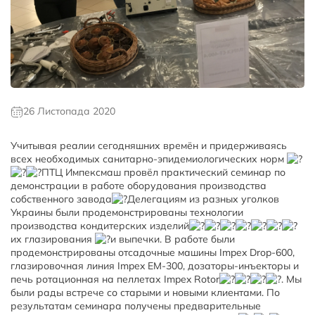
26 Листопада 2020
Учитывая реалии сегодняшних времён и придерживаясь
всех необходимых санитарно-эпидемиологических норм
ПТЦ Импексмаш провёл практический семинар по
демонстрации в работе оборудования производства
собственного завода
Делегациям из разных уголков
Украины были продемонстрированы технологии
производства кондитерских изделий
их глазирования
и выпечки. В работе были
продемонстрированы отсадочные машины Impex Drop-600,
глазировочная линия Impex EM-300, дозаторы-инъекторы и
печь ротационная на пеллетах Impex Rotor
. Мы
были рады встрече со старыми и новыми клиентами. По
результатам семинара получены предварительные