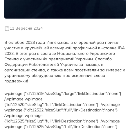
11 Вересня 2024
В октябре 2023 года Импексмаш в очередной раз принял
участие в крупнейшей всемирной профильной выставке IBA
2023. В этот раз в составе Национального Украинского
Стенда с участием 4х предприятий Украины. Спасибо
Федерации Работодателей Украины за помощь в
организации стенда, а также всем посетителям за интерес к
украинскому оборудованию и за искренние слова
поддержки!
wp:image {"id":12519,"sizeSlug":"large","linkDestination":"none"}
/wp:image wp:image
{"id":12520,"sizeSlug":"full","linkDestination":"none"}
/wp:image
wp:image {"id":12522,"sizeSlug":"full","linkDestination":"none"}
/wp:image wp:image
{"id":12525,"sizeSlug":"full","linkDestination":"none"}
/wp:image
wp:image {"id":12525,"sizeSlug":"full","linkDestination":"none"}