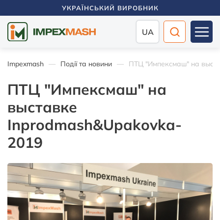
УКРАЇНСЬКИЙ ВИРОБНИК
UA
Impexmash
Події та новини
ПТЦ "Импексмаш" на выста
ПТЦ "Импексмаш" на
выставке
Inprodmash&Upakovka-
2019