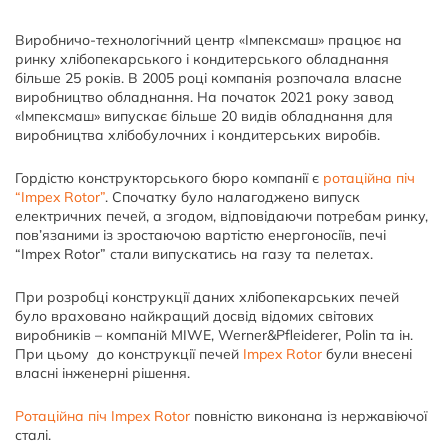
Виробничо-технологічний центр «Імпексмаш» працює на
ринку хлібопекарського і кондитерського обладнання
більше 25 років. В 2005 році компанія розпочала власне
виробництво обладнання. На початок 2021 року завод
«Імпексмаш» випускає більше 20 видів обладнання для
виробництва хлібобулочних і кондитерських виробів.
Гордістю конструкторського бюро компанії є
ротаційна піч
“Impex Rotor”
. Спочатку було налагоджено випуск
електричних печей, а згодом, відповідаючи потребам ринку,
пов’язаними із зростаючою вартістю енергоносіїв, печі
“Impex Rotor” стали випускатись на газу та пелетах.
При розробці конструкції даних хлібопекарських печей
було враховано найкращий досвід відомих світових
виробників – компаній MIWE, Werner&Pfleiderer, Polin та ін.
При цьому до конструкції печей
Impex Rotor
були внесені
власні інженерні рішення.
Ротаційна піч Impex Rotor
повністю виконана із нержавіючої
сталі.