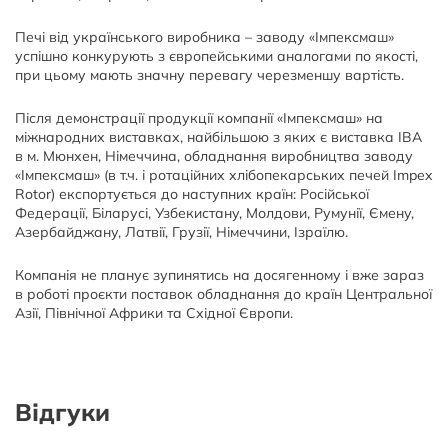
Печі від українського виробника – заводу «Імпексмаш»
успішно конкурують з європейськими аналогами по якості,
при цьому мають значну перевагу черезменшу вартість.
Після демонстрації продукції компанії «Імпексмаш» на
міжнародних виставках, найбільшою з яких є виставка IBA
в м. Мюнхен, Німеччина, обладнання виробництва заводу
«Імпексмаш» (в т.ч. і ротаційних хлібопекарських печей Impex
Rotor) експортується до наступних країн: Російської
Федерації, Біларусі, Узбекистану, Молдови, Румунії, Ємену,
Азербайджану, Латвії, Грузії, Німеччини, Ізраїлю.
Компанія не планує зупинятись на досягенному і вже зараз
в роботі проєкти поставок обладнання до країн Центральної
Азії, Північної Африки та Східної Європи.
Відгуки