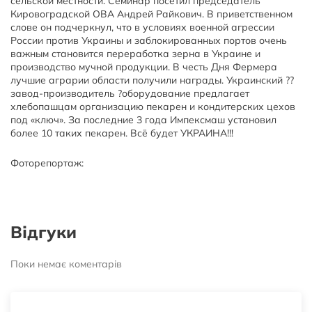
сельской местности. Семинар посетил председатель
Кировоградской ОВА Андрей Райкович. В приветственном
слове он подчеркнул, что в условиях военной агрессии
России против Украины и заблокированных портов очень
важным становится переработка зерна в Украине и
производство мучной продукции. В честь Дня Фермера
лучшие аграрии области получили награды. Украинский ??
завод-производитель ?оборудование предлагает
хлебопашцам организацию пекарен и кондитерских цехов
под «ключ». За последние 3 года Импексмаш установил
более 10 таких пекарен. Всё будет УКРАИНА!!!
Фоторепортаж:
Відгуки
Поки немає коментарів