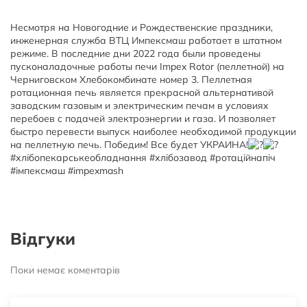
Несмотря на Новогодние и Рождественские праздники,
инженерная служба ВТЦ Импексмаш работает в штатном
режиме. В последние дни 2022 года были проведены
пусконаладочные работы печи Impex Rotor (пеллетной) на
Черниговском Хлебокомбинате номер 3. Пеллетная
ротационная печь является прекрасной альтернативой
заводским газовым и электрическим печам в условиях
перебоев с подачей электроэнергии и газа. И позволяет
быстро перевести выпуск наиболее необходимой продукции
на пеллетную печь. Победим! Все будет УКРАИНА!
#хлібопекарськеобладнання #хлібозавод #ротаційнапіч
#імпексмаш #impexmash
Відгуки
Поки немає коментарів