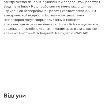
электричества пекарня в указанном предприятии работает.
Ведь печь Impex Rotor работает на пеллетах, а для ее
нормальной бесперебойной работы хватает всего 2,5 кВт
электрической мощности. Большинство дизельных
генераторов могут закрывать данную мощность.
Хлебопекарная печь на пеллетах Impex Rotor – идеальное
решение для хлебопекарных и кондитеров в эти сложные
времена! Выстоим!!! Победим!!!! Всё будет УКРАИНА!!!
.
Відгуки