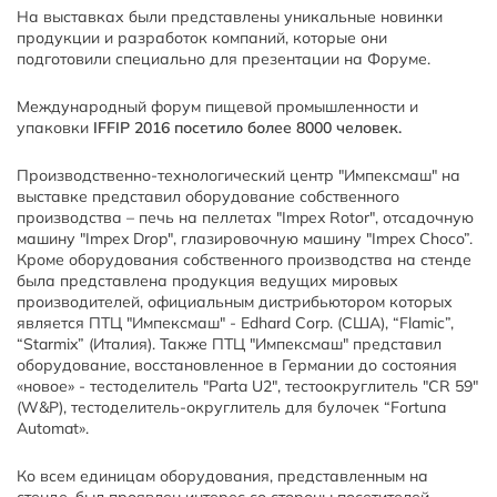
На выставках были представлены уникальные новинки
продукции и разработок компаний, которые они
подготовили специально для презентации на Форуме.
Международный форум пищевой промышленности и
упаковки
IFFIP 2016 посетило более 8000 человек.
Производственно-технологический центр "Импексмаш" на
выставке представил оборудование собственного
производства – печь на пеллетах "Impex Rotor", отсадочную
машину "Impex Drop", глазировочную машину "Impex Choco”.
Кроме оборудования собственного производства на стенде
была представлена продукция ведущих мировых
производителей, официальным дистрибьютором которых
является ПТЦ "Импексмаш" - Edhard Corp. (США), “Flamic”,
“Starmix” (Италия). Также ПТЦ "Импексмаш" представил
оборудование, восстановленное в Германии до состояния
«новое» - тестоделитель "Parta U2", тестоокруглитель "CR 59"
(W&P), тестоделитель-округлитель для булочек “Fortuna
Automat».
Ко всем единицам оборудования, представленным на
стенде, был проявлен интерес со стороны посетителей