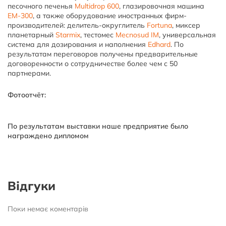
песочного печенья
Multidrop 600
, глазировочная машина
ЕМ-300
, а также оборудование иностранных фирм-
производителей: делитель-округлитель
Fortuna
, миксер
планетарный
Starmix
, тестомес
Mecnosud IM
, универсальная
система для дозирования и наполнения
Edhard
. По
результатам переговоров получены предварительные
договоренности о сотрудничестве более чем с 50
партнерами.
Фотоотчёт:
По результатам выставки наше предприятие было
награждено дипломом
Відгуки
Поки немає коментарів