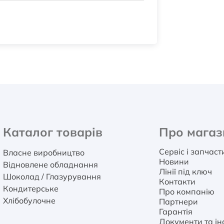
Каталог товарів
Про магаз
Сервіс і запчас
Власне виробництво
Новини
Відновлене обладнання
Лінії під ключ
Шоколад / Глазурування
Контакти
Кондитерське
Про компанію
Хлібобулочне
Партнери
Гарантія
Документи та інс