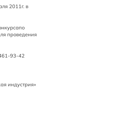
ля 2011г. в
онкурсапо
для проведения
 461-93-42
кая индустрия»