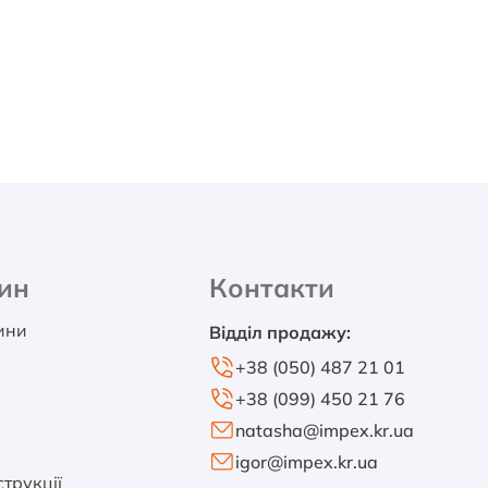
ин
Контакти
тини
Відділ продажу:
+38 (050) 487 21 01
+38 (099) 450 21 76
natasha@impex.kr.ua
igor@impex.kr.ua
трукції