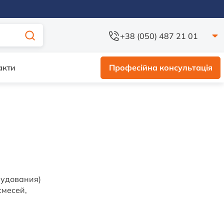
+38 (050) 487 21 01
акти
Професійна консультація
рудования)
смесей,