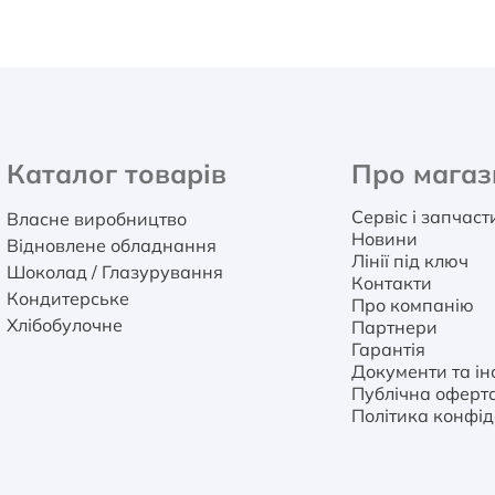
Каталог товарів
Про магаз
Сервіс і запчас
Власне виробництво
Новини
Відновлене обладнання
Лінії під ключ
Шоколад / Глазурування
Контакти
Кондитерське
Про компанію
Хлібобулочне
Партнери
Гарантія
Документи та інс
Публічна оферт
Політика конфід