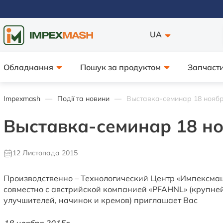
UA
Обладнання
Пошук за продуктом
Запчасти
Impexmash
Події та новини
Выставка-семинар 18 ноября
Выставка-семинар 18 ноя
12 Листопада 2015
Производственно – Технологический Центр «Импексмаш
совместно с австрийской компанией «PFAHNL» (крупней
улучшителей, начинок и кремов) приглашает Вас