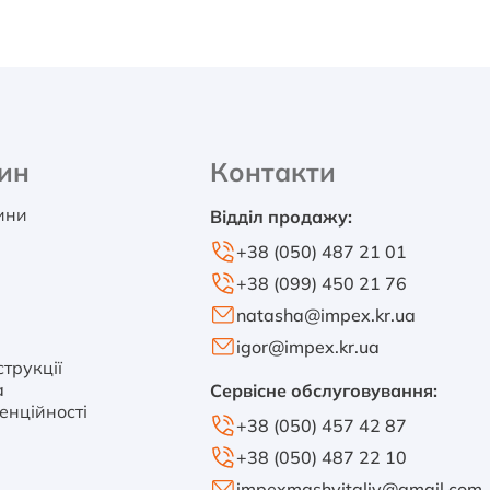
ин
Контакти
тини
Відділ продажу:
+38 (050) 487 21 01
+38 (099) 450 21 76
natasha@impex.kr.ua
igor@impex.kr.ua
трукції
а
Сервісне обслуговування:
енційності
+38 (050) 457 42 87
+38 (050) 487 22 10
impexmashvitaliy@gmail.com