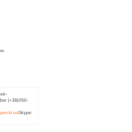
ы.
ей-
ber (+38)050-
ex.kr.ua
Skype: