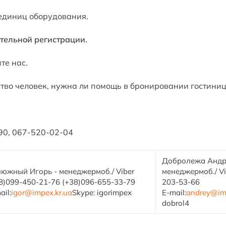
 единиц оборудования.
тельной регистрации.
те нас.
ство человек, нужна ли помощь в бронировании гостиниц
90, 067-520-02-04
Добролежа Андр
южный Игорь - менеджермоб./ Viber
менеджермоб./ Vi
8)099-450-21-76 (+38)096-655-33-79
203-53-66
ail:
igor@impex.kr.ua
Skype: igorimpex
E-mail:
andrey@imp
dobrol4