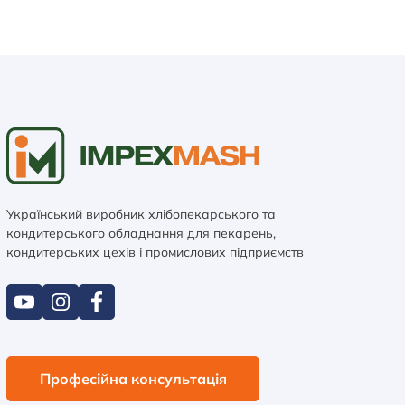
Український виробник хлібопекарського та
кондитерського обладнання для пекарень,
кондитерських цехів і промислових підприємств
Професійна консультація