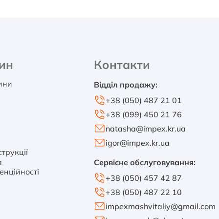
ин
Контакти
тини
Відділ продажу:
+38 (050) 487 21 01
+38 (099) 450 21 76
natasha@impex.kr.ua
igor@impex.kr.ua
трукції
а
Сервісне обслуговування:
енційності
+38 (050) 457 42 87
+38 (050) 487 22 10
impexmashvitaliy@gmail.com