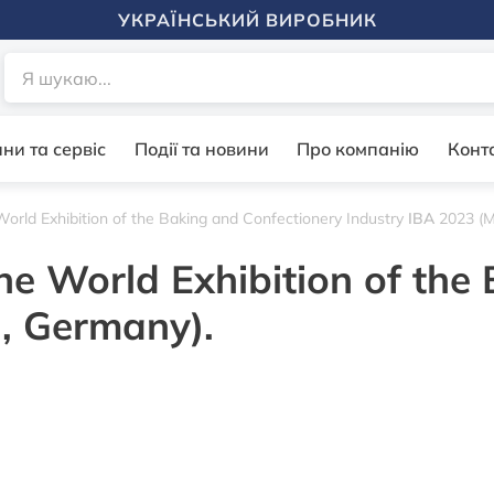
УКРАЇНСЬКИЙ ВИРОБНИК
ни та сервіс
Події та новини
Про компанію
Конт
orld Exhibition of the Baking and Confectionery Industry
IBA
2023 (M
he World Exhibition of the
, Germany).