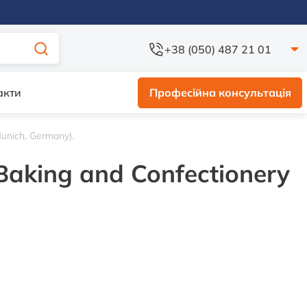
+38 (050) 487 21 01
акти
Професійна консультація
unich, Germany).
 Baking and Confectionery