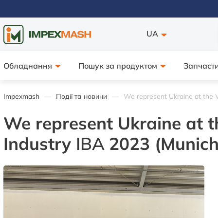
UA
Обладнання
Пошук за продуктом
Запчасти
Impexmash
Події та новини
We represent Ukraine at the W
We represent Ukraine at t
Industry
IBA
2023 (Munich