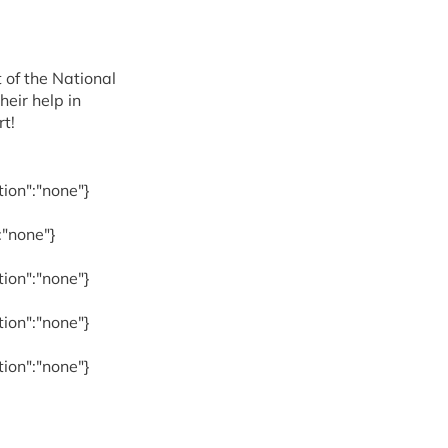
 of the National
heir help in
rt!
tion":"none"}
:"none"}
tion":"none"}
tion":"none"}
tion":"none"}