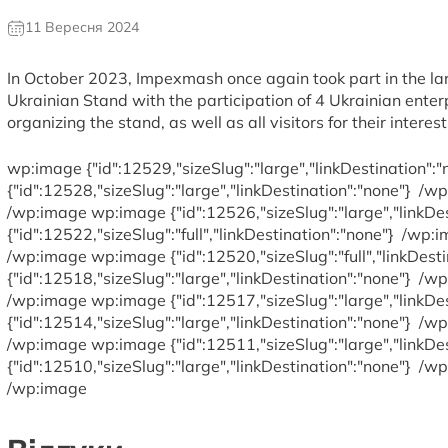
11 Вересня 2024
In October 2023, Impexmash once again took part in the lar
Ukrainian Stand with the participation of 4 Ukrainian enterp
organizing the stand, as well as all visitors for their inter
wp:image {"id":12529,"sizeSlug":"large","linkDestination":
{"id":12528,"sizeSlug":"large","linkDestination":"none"}
/wp:
/wp:image wp:image {"id":12526,"sizeSlug":"large","linkDe
{"id":12522,"sizeSlug":"full","linkDestination":"none"}
/wp:im
/wp:image wp:image {"id":12520,"sizeSlug":"full","linkDest
{"id":12518,"sizeSlug":"large","linkDestination":"none"}
/wp:
/wp:image wp:image {"id":12517,"sizeSlug":"large","linkDe
{"id":12514,"sizeSlug":"large","linkDestination":"none"}
/wp:
/wp:image wp:image {"id":12511,"sizeSlug":"large","linkDe
{"id":12510,"sizeSlug":"large","linkDestination":"none"}
/wp:
/wp:image