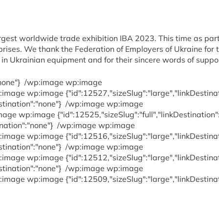
gest worldwide trade exhibition IBA 2023. This time as part
rises. We thank the Federation of Employers of Ukraine for t
est in Ukrainian equipment and for their sincere words of suppo
"none"}
/wp:image wp:image
image wp:image {"id":12527,"sizeSlug":"large","linkDestina
stination":"none"}
/wp:image wp:image
age wp:image {"id":12525,"sizeSlug":"full","linkDestination"
ination":"none"}
/wp:image wp:image
image wp:image {"id":12516,"sizeSlug":"large","linkDestina
stination":"none"}
/wp:image wp:image
image wp:image {"id":12512,"sizeSlug":"large","linkDestina
stination":"none"}
/wp:image wp:image
image wp:image {"id":12509,"sizeSlug":"large","linkDestina