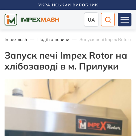
УКРАЇНСЬКИЙ ВИРОБНИК
UA
Impexmash
Події та новини
Запуск печі Impex Rotor на
Запуск печі Impex Rotor на
хлібозаводі в м. Прилуки