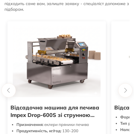
підходить саме вам, залиште заявку - спеціаліст допоможе з
підбором.
Відсадочна машина для печива
Відсад
Impex Drop-600S зі струнною
Формат
різкою
Тип ро
Призначення:
еклери пряники печиво
Налашт
Продуктивність, кг/год:
130-200