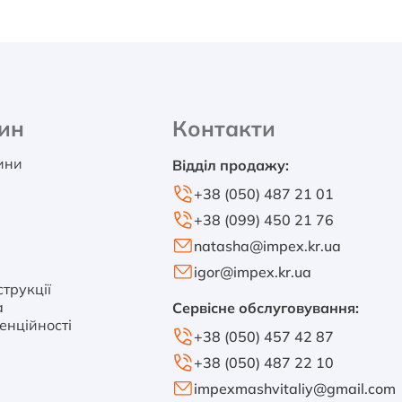
ин
Контакти
тини
Відділ продажу:
+38 (050) 487 21 01
+38 (099) 450 21 76
natasha@impex.kr.ua
igor@impex.kr.ua
трукції
а
Сервісне обслуговування:
енційності
+38 (050) 457 42 87
+38 (050) 487 22 10
impexmashvitaliy@gmail.com