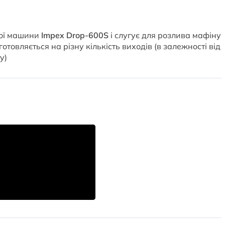
ної машини
Impex Drop-600S
і слугує для розлива мафіну
товляється на різну кількість виходів (в залежності від
у)