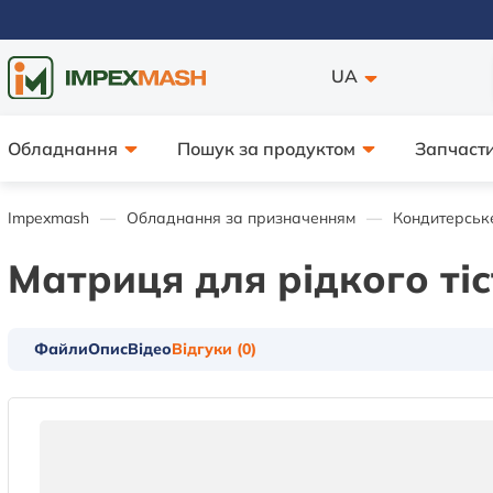
UA
Обладнання
Пошук за продуктом
Запчасти
Impexmash
Обладнання за призначенням
Кондитерськ
Матриця для рідкого тіс
Файли
Опис
Відео
Відгуки (0)