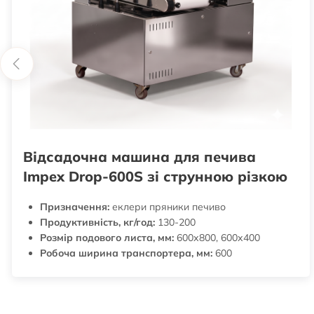
Відсадочна машина для печива
Impex Drop-600S зі струнною різкою
Призначення:
еклери пряники печиво
Продуктивність, кг/год:
130-200
Розмір подового листа, мм:
600х800, 600х400
Робоча ширина транспортера, мм:
600