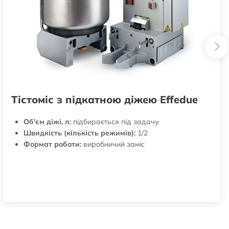
Тістоміс з підкатною діжею Effedue
Об'єм діжі, л:
підбирається під задачу
Швидкість (кількість режимів):
1/2
Формат роботи:
виробничий заміс