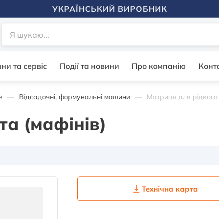
УКРАЇНСЬКИЙ ВИРОБНИК
ни та сервіс
Події та новини
Про компанію
Конт
е
Відсадочні, формувальні машини
Матриця для рідкого т
та (мафінів)
Технічна карта