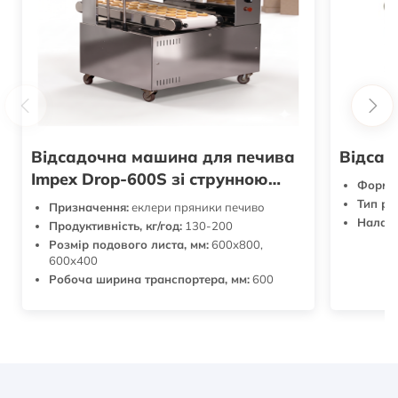
Відсадочна машина для печива
Відсад
Impex Drop-600S зі струнною
Формат
різкою
Тип ро
Призначення:
еклери пряники печиво
Налашт
Продуктивність, кг/год:
130-200
Розмір подового листа, мм:
600х800,
600х400
Робоча ширина транспортера, мм:
600