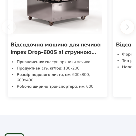
Відсадочна машина для печива
Відсад
Impex Drop-600S зі струнною
Формат
різкою
Тип ро
Призначення:
еклери пряники печиво
Налашт
Продуктивність, кг/год:
130-200
Розмір подового листа, мм:
600х800,
600х400
Робоча ширина транспортера, мм:
600