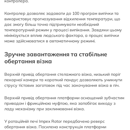
контролера.
Контролер дозволяє задавати до 100 програм випічки та
використовує прогнозування відхилення температури, що
дає змогу більш точно підтримувати необхідний
температурний режим у процесі випікання. Завдяки цьому
мінімізується вплив людського фактора, а процес випічки
може здійснюватися в автоматичному режимі.
Зручне завантаження та стабільне
обертання візка
Верхній привід обертання стелажного візка, низький поріг
пекарної камери та короткий пандус дозволяють уникнути
струсу тістових заготовок під час закочування візка в піч.
Верхній привід обертання платформи оснащений зубчастим
приводом і фрикційною муфтою, яка запобігає виходу з
ладу механізму при заклинюванні візка.
У ротаційній печі Impex Rotor передбачено реверс
обертання візка. Посилена конструкція платформи