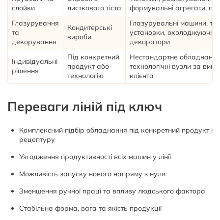
слойки
листкового тіста
формувальні агрегати, печ
Глазурування
Глазурувальні машини, те
Кондитерські
та
установки, охолоджуючі ту
вироби
декорування
декоратори
Під конкретний
Нестандартне обладнання
Індивідуальні
продукт або
технологічні вузли за вим
рішення
технологію
клієнта
Переваги ліній під ключ
Комплексний підбір обладнання під конкретний продукт і
рецептуру
Узгодження продуктивності всіх машин у лінії
Можливість запуску нового напряму з нуля
Зменшення ручної праці та впливу людського фактора
Стабільна форма, вага та якість продукції