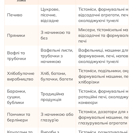
лінії
Цукрове,
Тістоміси, формувальні ма
Печиво
пісочне,
відсадочні агрегати, печі,
відсадне
охолоджуючі тунелі
Міксери, тістомісильні маш
З начинкою та
Пряники
відсадочні та формувальн
без
печі
Вафельні листи,
Вафельниці, машини для
Вафлі та
трубочки з
формування, печі, наповню
трубочки
начинкою
охолоджуючі тунелі
Тістоміси, подільники, окру
Хлібобулочне
Хліб, батони,
формувальні машини, печі,
виробництво
булочки, багети
хліборізки
Баранки,
Тістоміси, формувальні ма
Традиційна
сушки,
ротаційні печі, охолоджуюч
продукція
бублики
конвеєри
Тістоміси, дозатори для на
Пончики та
З начинкою або
формувальні машини, печі,
берлінери
глазур’ю
глазурувальні агрегати
Круасани та
Вироби з
Тістоміси, розкатувальні м